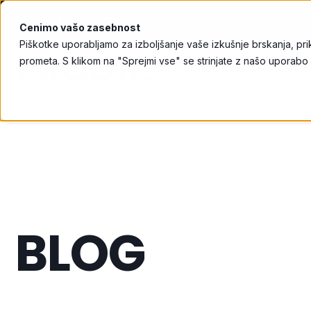
Rezervirajte sestanek z nami ⟶
Cenimo vašo zasebnost
Piškotke uporabljamo za izboljšanje vaše izkušnje brskanja, pri
prometa. S klikom na "Sprejmi vse" se strinjate z našo uporabo
REŠITVE ZA DELO S STR
BLOG