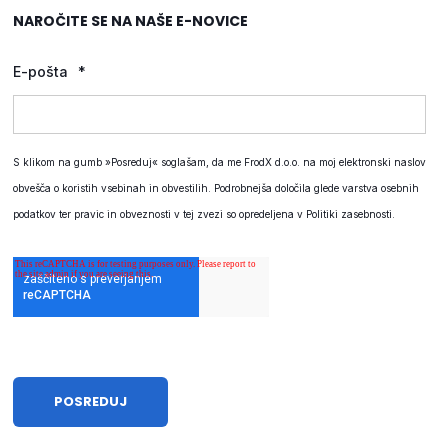
NAROČITE SE NA NAŠE E-NOVICE
E-pošta
*
S klikom na gumb »Posreduj« soglašam, da me FrodX d.o.o. na moj elektronski naslov
obvešča o koristih vsebinah in obvestilih. Podrobnejša določila glede varstva osebnih
podatkov ter pravic in obveznosti v tej zvezi so opredeljena v
Politiki zasebnosti
.