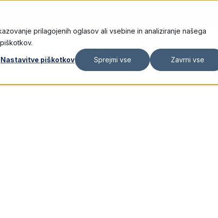
kazovanje prilagojenih oglasov ali vsebine in analiziranje našega
 piškotkov.
ANKAMI
AI AGENTI
GROWTH AS A SERVICE
VIRI
Nastavitve piškotkov
Sprejmi vse
Zavrni vse