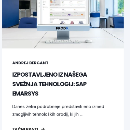
ANDREJ BERGANT
IZPOSTAVLJENO IZ NAŠEGA
SVEŽNJA TEHNOLOGIJ: SAP
EMARSYS
Danes želim podrobneje predstaviti eno izmed
zmogljivih tehnoloških orodij, ki jih ...
ZAČNI BRATI