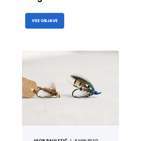
engagement procesom
analitiko, optimizacijo in nadaljnji razvoj
VSE OBJAVE
rešitev
Growth as a Service
Podjetjem pomagamo povečati
prodajo pri obstoječih strankah z
lifecycle marketingom, programi
zvestobe in bolje vodenimi customer
journeyji.
IGOR PAULETIČ
5 MIN READ