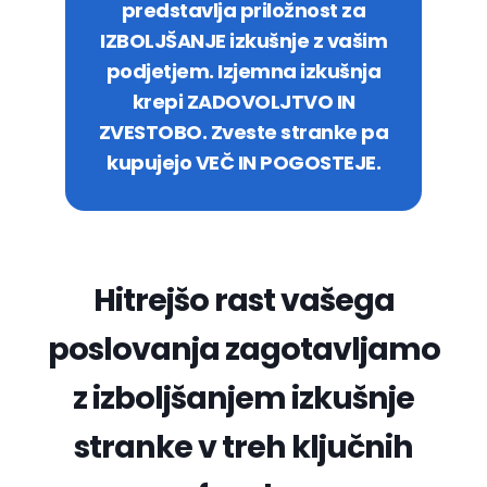
predstavlja priložnost za
IZBOLJŠANJE izkušnje z vašim
podjetjem. Izjemna izkušnja
krepi ZADOVOLJTVO IN
ZVESTOBO. Zveste stranke pa
kupujejo VEČ IN POGOSTEJE.
Hitrejšo rast vašega
poslovanja zagotavljamo
z izboljšanjem izkušnje
stranke v treh ključnih