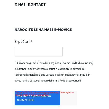
O NAS
KONTAKT
NAROČITE SE NA NAŠE E-NOVICE
E-pošta
*
S klikom na gumb »Posreduj« soglašam, da me FrodX d.o.o. na moj
elektronski naslov obvešča o koristih vsebinah in obvestilih.
Podrobnejša določila glede varstva osebnih podatkov ter pravic in
obveznosti v tej zvezi so opredeljena v
Politiki zasebnosti
.