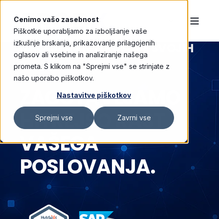
Cenimo vašo zasebnost
Piškotke uporabljamo za izboljšanje vaše
izkušnje brskanja, prikazovanje prilagojenih
I
Z
B
O
L
J
Š
A
J
T
E
I
Z
K
U
Š
N
J
E
S
V
O
J
I
H
oglasov ali vsebine in analiziranje našega
S
T
R
A
N
K
|
prometa. S klikom na "Sprejmi vse" se strinjate z
našo uporabo piškotkov.
ZAGOTAVLJAMO
Nastavitve piškotkov
HITREJŠO RAST
Sprejmi vse
Zavrni vse
VAŠEGA
POSLOVANJA.