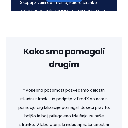
Skupaj z vami definiramo, katere stranke
želite nagovarjati, kaj jim v resnici ponujate in
kako jih voditi skozi celotno izkušnjo z vašim
podjetjem. Pri tem oblikujemo ICP, buyer
persone, izostrimo USP, zasnujemo customer
journey in pripravimo customer engagement
Kako smo pomagali
načrt.
drugim
Pomagamo vam tudi pri oblikovanju
programov zvestobe – od bonitetnih shem,
ugodnosti in pravil do procesov, ki povečujejo
zavzetost strank in spodbujajo ponovne
snično
»Posebno pozornost posvečamo celostni
»N
nakupe.
,
izkušnji strank – in podjetje v FrodX so nam s
poma
namke.
pomočjo digitalizacije pomagali doseči prav to:
s
i
boljšo in bolj prilagojeno izkušnjo za naše
poma
Kaj vključuje:
n
stranke. V laboratorijski industriji natančnost ni
hit