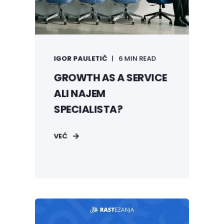
komunikacijo
povezovanje first-party podatkov,
kanalov in avtomatizacije
optimizacijo ponovnih nakupov in
IGOR PAULETIČ
6 MIN READ
vrednosti strank
GROWTH AS A SERVICE
operativno izvajanje kot zunanja growth
ekipa
ALI NAJEM
SPECIALISTA?
VEČ