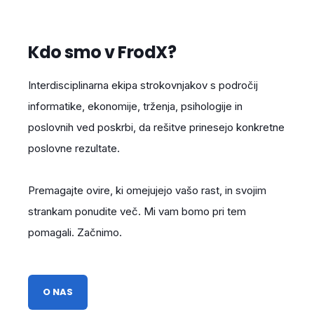
Kdo smo v FrodX?
Razvoj CX in CRM rešitev
ter AI agentov
Interdisciplinarna ekipa strokovnjakov s področij
informatike, ekonomije, trženja, psihologije in
Podjetjem pomagamo uvesti CX in
poslovnih ved poskrbi, da rešitve prinesejo konkretne
CRM rešitve ter AI agente za
poslovne rezultate.
marketing, prodajo in podporo
strankam.
Premagajte ovire, ki omejujejo vašo rast, in svojim
strankam ponudite več. Mi vam bomo pri tem
Implementiramo HubSpot, SAP CX in
pomagali. Začnimo.
OpenLoyalty, uvajamo AI agente ter
poskrbimo za integracije v kompleksnih B2B in
B2C okoljih. Rešitve povežemo z vašimi
O NAS
procesi, podatki in obstoječimi sistemi, da