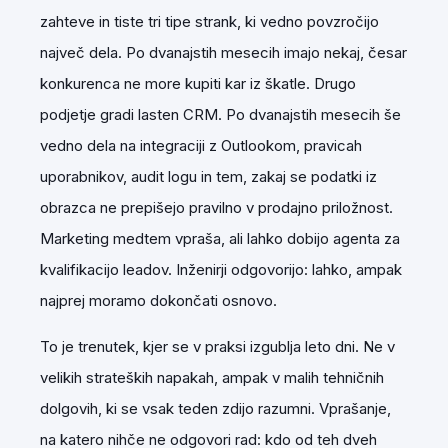
zahteve in tiste tri tipe strank, ki vedno povzročijo
največ dela. Po dvanajstih mesecih imajo nekaj, česar
konkurenca ne more kupiti kar iz škatle. Drugo
podjetje gradi lasten CRM. Po dvanajstih mesecih še
vedno dela na integraciji z Outlookom, pravicah
uporabnikov, audit logu in tem, zakaj se podatki iz
obrazca ne prepišejo pravilno v prodajno priložnost.
Marketing medtem vpraša, ali lahko dobijo agenta za
kvalifikacijo leadov. Inženirji odgovorijo: lahko, ampak
najprej moramo dokončati osnovo.
To je trenutek, kjer se v praksi izgublja leto dni. Ne v
velikih strateških napakah, ampak v malih tehničnih
dolgovih, ki se vsak teden zdijo razumni. Vprašanje,
na katero nihče ne odgovori rad: kdo od teh dveh