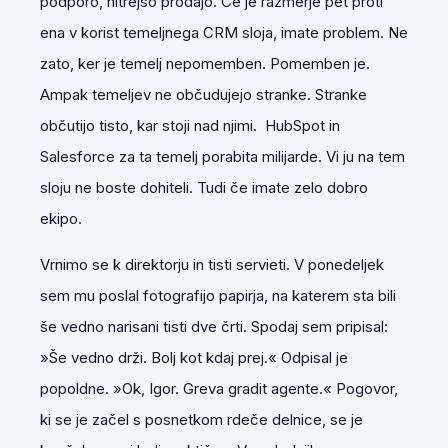
podporo, hitrejšo prodajo. Če je razmerje pet proti
ena v korist temeljnega CRM sloja, imate problem. Ne
zato, ker je temelj nepomemben. Pomemben je.
Ampak temeljev ne občudujejo stranke. Stranke
občutijo tisto, kar stoji nad njimi. HubSpot in
Salesforce za ta temelj porabita milijarde. Vi ju na tem
sloju ne boste dohiteli. Tudi če imate zelo dobro
ekipo.
Vrnimo se k direktorju in tisti servieti. V ponedeljek
sem mu poslal fotografijo papirja, na katerem sta bili
še vedno narisani tisti dve črti. Spodaj sem pripisal:
»Še vedno drži. Bolj kot kdaj prej.« Odpisal je
popoldne. »Ok, Igor. Greva gradit agente.« Pogovor,
ki se je začel s posnetkom rdeče delnice, se je