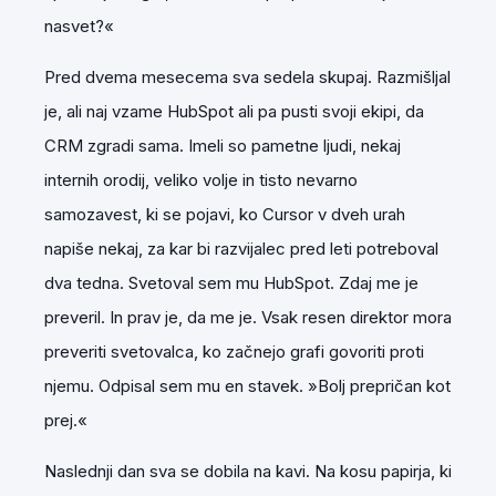
nasvet?«
Pred dvema mesecema sva sedela skupaj. Razmišljal
je, ali naj vzame HubSpot ali pa pusti svoji ekipi, da
CRM zgradi sama. Imeli so pametne ljudi, nekaj
internih orodij, veliko volje in tisto nevarno
samozavest, ki se pojavi, ko Cursor v dveh urah
napiše nekaj, za kar bi razvijalec pred leti potreboval
dva tedna. Svetoval sem mu HubSpot. Zdaj me je
preveril. In prav je, da me je. Vsak resen direktor mora
preveriti svetovalca, ko začnejo grafi govoriti proti
njemu. Odpisal sem mu en stavek. »Bolj prepričan kot
prej.«
Naslednji dan sva se dobila na kavi. Na kosu papirja, ki