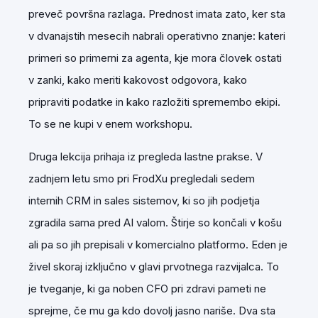
preveč površna razlaga. Prednost imata zato, ker sta
v dvanajstih mesecih nabrali operativno znanje: kateri
primeri so primerni za agenta, kje mora človek ostati
v zanki, kako meriti kakovost odgovora, kako
pripraviti podatke in kako razložiti spremembo ekipi.
To se ne kupi v enem workshopu.
Druga lekcija prihaja iz pregleda lastne prakse. V
zadnjem letu smo pri FrodXu pregledali sedem
internih CRM in sales sistemov, ki so jih podjetja
zgradila sama pred AI valom. Štirje so končali v košu
ali pa so jih prepisali v komercialno platformo. Eden je
živel skoraj izključno v glavi prvotnega razvijalca. To
je tveganje, ki ga noben CFO pri zdravi pameti ne
sprejme, če mu ga kdo dovolj jasno nariše. Dva sta