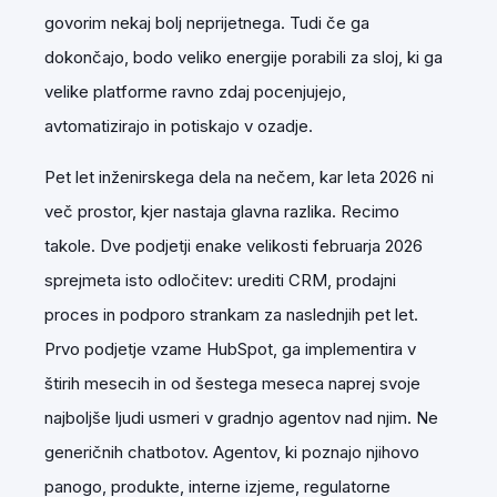
govorim nekaj bolj neprijetnega. Tudi če ga
dokončajo, bodo veliko energije porabili za sloj, ki ga
velike platforme ravno zdaj pocenjujejo,
avtomatizirajo in potiskajo v ozadje.
Pet let inženirskega dela na nečem, kar leta 2026 ni
več prostor, kjer nastaja glavna razlika. Recimo
takole. Dve podjetji enake velikosti februarja 2026
sprejmeta isto odločitev: urediti CRM, prodajni
proces in podporo strankam za naslednjih pet let.
Prvo podjetje vzame HubSpot, ga implementira v
štirih mesecih in od šestega meseca naprej svoje
najboljše ljudi usmeri v gradnjo agentov nad njim. Ne
generičnih chatbotov. Agentov, ki poznajo njihovo
panogo, produkte, interne izjeme, regulatorne