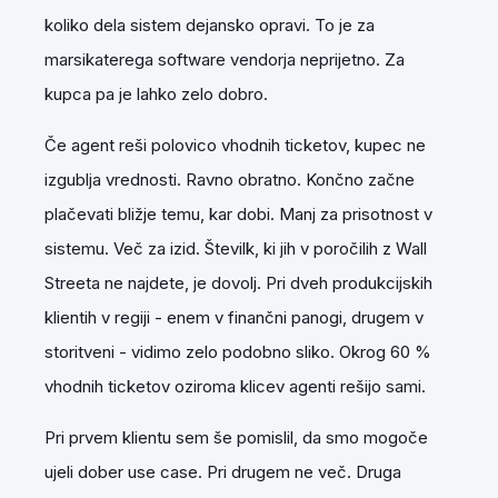
koliko dela sistem dejansko opravi. To je za
marsikaterega software vendorja neprijetno. Za
kupca pa je lahko zelo dobro.
Če agent reši polovico vhodnih ticketov, kupec ne
izgublja vrednosti. Ravno obratno. Končno začne
plačevati bližje temu, kar dobi. Manj za prisotnost v
sistemu. Več za izid. Številk, ki jih v poročilih z Wall
Streeta ne najdete, je dovolj. Pri dveh produkcijskih
klientih v regiji - enem v finančni panogi, drugem v
storitveni - vidimo zelo podobno sliko. Okrog 60 %
vhodnih ticketov oziroma klicev agenti rešijo sami.
Pri prvem klientu sem še pomislil, da smo mogoče
ujeli dober use case. Pri drugem ne več. Druga