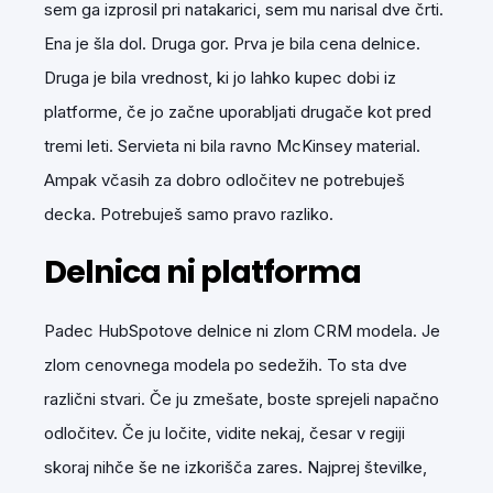
sem ga izprosil pri natakarici, sem mu narisal dve črti.
Ena je šla dol. Druga gor. Prva je bila cena delnice.
Druga je bila vrednost, ki jo lahko kupec dobi iz
platforme, če jo začne uporabljati drugače kot pred
tremi leti. Servieta ni bila ravno McKinsey material.
Ampak včasih za dobro odločitev ne potrebuješ
decka. Potrebuješ samo pravo razliko.
Delnica ni platforma
Padec HubSpotove delnice ni zlom CRM modela. Je
zlom cenovnega modela po sedežih. To sta dve
različni stvari. Če ju zmešate, boste sprejeli napačno
odločitev. Če ju ločite, vidite nekaj, česar v regiji
skoraj nihče še ne izkorišča zares. Najprej številke,