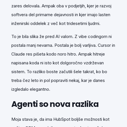
zares delovala. Ampak oba v podjetjih, kjer je razvoj
softvera del primarne dejavnosti in kjer imajo lasten
inženirski oddelek z več kot tridesetimi ljudmi.
To je bila slika že pred AI valom. Z vibe codingom ni
postala manj nevarna. Postala je bolj varljiva. Cursor in
Claude res pišeta kodo noro hitro. Ampak hitreje
napisana koda ni isto kot dolgoročno vzdrževan
sistem. To razliko boste začutili šele takrat, ko bo
treba čez leto in pol popraviti nekaj, kar je danes
izgledalo elegantno.
Agenti so nova razlika
Moja stava je, da ima HubSpot boljše možnosti kot