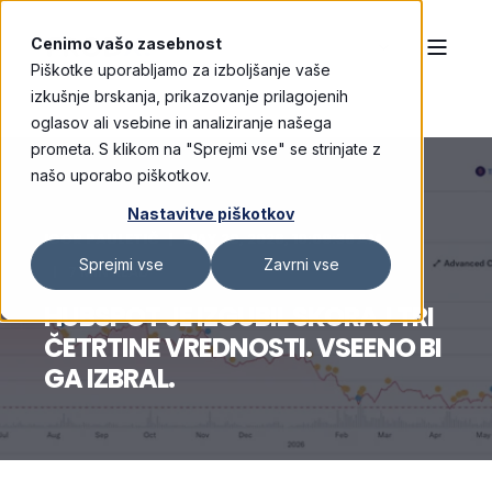
Cenimo vašo zasebnost
Piškotke uporabljamo za izboljšanje vaše
izkušnje brskanja, prikazovanje prilagojenih
oglasov ali vsebine in analiziranje našega
prometa. S klikom na "Sprejmi vse" se strinjate z
našo uporabo piškotkov.
Nastavitve piškotkov
IGOR PAULETIČ
MAY 20, 2026, 10:09:36 AM
Sprejmi vse
Zavrni vse
7 MIN READ
HUBSPOT JE IZGUBIL SKORAJ TRI
ČETRTINE VREDNOSTI. VSEENO BI
GA IZBRAL.