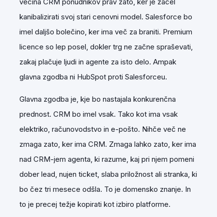
večina CRM ponudnikov prav zato, ker je začel
kanibalizirati svoj stari cenovni model. Salesforce bo
imel daljšo bolečino, ker ima več za braniti. Premium
licence so lep posel, dokler trg ne začne spraševati,
zakaj plačuje ljudi in agente za isto delo. Ampak
glavna zgodba ni HubSpot proti Salesforceu.
Glavna zgodba je, kje bo nastajala konkurenčna
prednost. CRM bo imel vsak. Tako kot ima vsak
elektriko, računovodstvo in e-pošto. Nihče več ne
zmaga zato, ker ima CRM. Zmaga lahko zato, ker ima
nad CRM-jem agenta, ki razume, kaj pri njem pomeni
dober lead, nujen ticket, slaba priložnost ali stranka, ki
bo čez tri mesece odšla. To je domensko znanje. In
to je precej težje kopirati kot izbiro platforme.