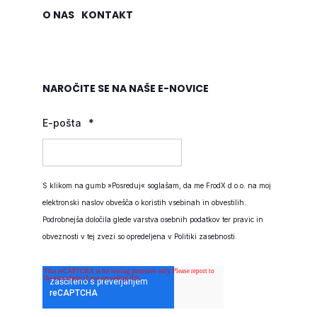
O NAS
KONTAKT
NAROČITE SE NA NAŠE E-NOVICE
E-pošta
*
S klikom na gumb »Posreduj« soglašam, da me FrodX d.o.o. na moj
elektronski naslov obvešča o koristih vsebinah in obvestilih.
Podrobnejša določila glede varstva osebnih podatkov ter pravic in
obveznosti v tej zvezi so opredeljena v
Politiki zasebnosti
.