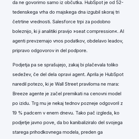
da ne govorimo samo iz občutka. HubSpot je od 52-
tedenskega vrha do majskega dna izgubil skoraj tri
četrtine vrednosti. Salesforce trpi za podobno
boleznijo, ki ji analitiki pravijo »seat compression«. AI
agenti prevzemajo vnos podatkov, obdelavo leadov,
pripravo odgovorov in del podpore.
Podjetja pa se sprašujejo, zakaj bi plačevala toliko
sedežev, če del dela opravi agent. Aprila je HubSpot
naredil potezo, ki je Wall Street praviloma ne mara:
Breeze agente je začel premikati na cenovni model
po izidu. Trg mu je nekaj tednov pozneje odgovoril z
19 % padcem v enem dnevu. Tako pač izgleda, ko
podjetje javno pove, da bo kanibaliziralo del svojega
starega prihodkovnega modela, preden ga