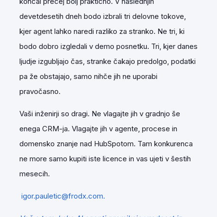
končal precej bolj praktično. V naslednjih
devetdesetih dneh bodo izbrali tri delovne tokove,
kjer agent lahko naredi razliko za stranko. Ne tri, ki
bodo dobro izgledali v demo posnetku. Tri, kjer danes
ljudje izgubljajo čas, stranke čakajo predolgo, podatki
pa že obstajajo, samo nihče jih ne uporabi
pravočasno.
Vaši inženirji so dragi. Ne vlagajte jih v gradnjo še
enega CRM-ja. Vlagajte jih v agente, procese in
domensko znanje nad HubSpotom. Tam konkurenca
ne more samo kupiti iste licence in vas ujeti v šestih
mesecih.
igor.pauletic@frodx.com.