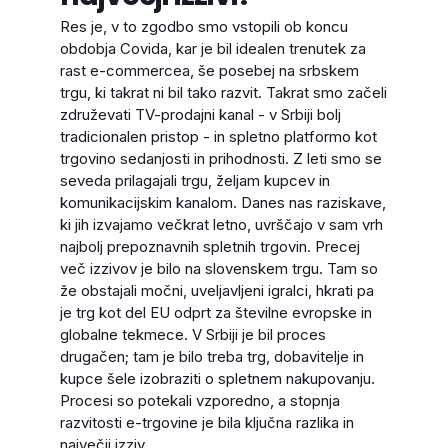
Res je, v to zgodbo smo vstopili ob koncu
obdobja Covida, kar je bil idealen trenutek za
rast e-commercea, še posebej na srbskem
trgu, ki takrat ni bil tako razvit. Takrat smo začeli
združevati TV-prodajni kanal - v Srbiji bolj
tradicionalen pristop - in spletno platformo kot
trgovino sedanjosti in prihodnosti. Z leti smo se
seveda prilagajali trgu, željam kupcev in
komunikacijskim kanalom. Danes nas raziskave,
ki jih izvajamo večkrat letno, uvrščajo v sam vrh
najbolj prepoznavnih spletnih trgovin. Precej
več izzivov je bilo na slovenskem trgu. Tam so
že obstajali močni, uveljavljeni igralci, hkrati pa
je trg kot del EU odprt za številne evropske in
globalne tekmece. V Srbiji je bil proces
drugačen; tam je bilo treba trg, dobavitelje in
kupce šele izobraziti o spletnem nakupovanju.
Procesi so potekali vzporedno, a stopnja
razvitosti e-trgovine je bila ključna razlika in
največji izziv.