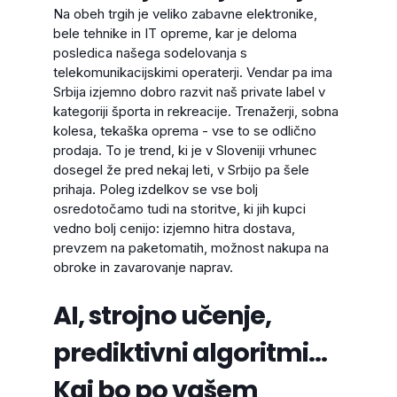
Na obeh trgih je veliko zabavne elektronike,
bele tehnike in IT opreme, kar je deloma
posledica našega sodelovanja s
telekomunikacijskimi operaterji. Vendar pa ima
Srbija izjemno dobro razvit naš private label v
kategoriji športa in rekreacije. Trenažerji, sobna
kolesa, tekaška oprema - vse to se odlično
prodaja. To je trend, ki je v Sloveniji vrhunec
dosegel že pred nekaj leti, v Srbijo pa šele
prihaja. Poleg izdelkov se vse bolj
osredotočamo tudi na storitve, ki jih kupci
vedno bolj cenijo: izjemno hitra dostava,
prevzem na paketomatih, možnost nakupa na
obroke in zavarovanje naprav.
AI, strojno učenje,
prediktivni algoritmi...
Kaj bo po vašem