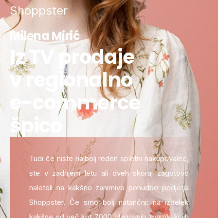
Shoppster
Milena Mirić
Iz TV prodaje
v regionalno
e-commerce
špico
Tudi če niste najbolj reden spletni nakupovalec,
ste v zadnjem letu ali dveh skoraj zagotovo
naleteli na kakšno zanimivo ponudbo podjetja
Shoppster. Če smo bolj natančni: na izdelek
kakšne od več kot 7000 blagovnih znamk, ki jih