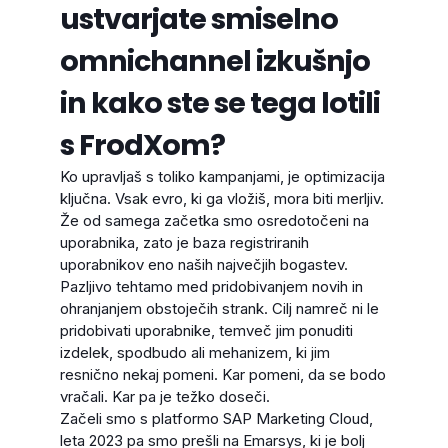
ustvarjate smiselno
omnichannel izkušnjo
in kako ste se tega lotili
s FrodXom?
Ko upravljaš s toliko kampanjami, je optimizacija
ključna. Vsak evro, ki ga vložiš, mora biti merljiv.
Že od samega začetka smo osredotočeni na
uporabnika, zato je baza registriranih
uporabnikov eno naših največjih bogastev.
Pazljivo tehtamo med pridobivanjem novih in
ohranjanjem obstoječih strank. Cilj namreč ni le
pridobivati uporabnike, temveč jim ponuditi
izdelek, spodbudo ali mehanizem, ki jim
resnično nekaj pomeni. Kar pomeni, da se bodo
vračali. Kar pa je težko doseči.
Začeli smo s platformo SAP Marketing Cloud,
leta 2023 pa smo prešli na Emarsys, ki je bolj