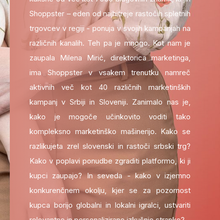
Shoppster – eden od najhitreje rastočih spletnih
trgovcev v regiji - ponuja v svojih kampanjah na
različnih kanalih. Teh pa je mnogo. Kot nam je
zaupala Milena Mirić, direktorica marketinga,
ima Shoppster v vsakem trenutku namreč
aktivnih več kot 40 različnih marketinških
kampanj v Srbiji in Sloveniji. Zanimalo nas je,
kako je mogoče učinkovito voditi tako
kompleksno marketinško mašinerijo. Kako se
razlikujeta zrel slovenski in rastoči srbski trg?
Kako v poplavi ponudbe zgraditi platformo, ki ji
kupci zaupajo? In seveda - kako v izjemno
konkurenčnem okolju, kjer se za pozornost
kupca borijo globalni in lokalni igralci, ustvariti
relevantno in personalizirano izkušnjo stranke?