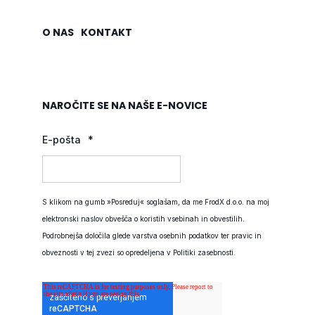
O NAS
KONTAKT
NAROČITE SE NA NAŠE E-NOVICE
E-pošta
*
S klikom na gumb »Posreduj« soglašam, da me FrodX d.o.o. na moj
elektronski naslov obvešča o koristih vsebinah in obvestilih.
Podrobnejša določila glede varstva osebnih podatkov ter pravic in
obveznosti v tej zvezi so opredeljena v
Politiki zasebnosti
.