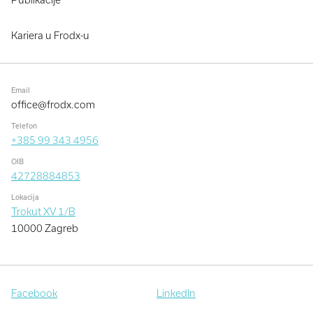
Kariera u Frodx-u
Email
office@frodx.com
Telefon
+385 99 343 4956
OIB
42728884853
Lokacija
Trokut XV 1/B
10000 Zagreb
Facebook
LinkedIn