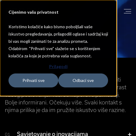
Cijenimo vašu privatnost
Koristimo kolačiće kako bismo poboljšali vaše
iskustvo pregledavanja, prilagodili oglase i sadržaj koji
POČETNA
RJEŠENJA I USLUGE
bi vas mogli zanimati te za analizu prometa.
Rješenja
i
usluge
Odabirom "Prihvati sve" slažete se s korištenjem
kolačića za koje je potrebna vaša suglasnost.
Prilagodi
Saznajte kako vam FrodX može pomoći riješiti
Prihvati sve
Odbaci sve
poslovne izazove iz stvarnog života i ubrzati rast
vašeg poslovanja. Vaši su kupci sve pametniji.
Bolje informirani. Očekuju više. Svaki kontakt s
njima prilika je da im pružite iskustvo više razine.
Savjetovanje o inovacijama
01