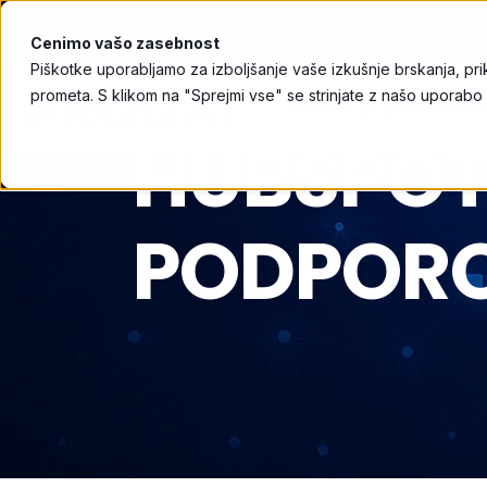
Rezervirajte sestanek z nami ⟶
Cenimo vašo zasebnost
Piškotke uporabljamo za izboljšanje vaše izkušnje brskanja, pri
prometa. S klikom na "Sprejmi vse" se strinjate z našo uporabo
REŠITVE ZA DELO S STR
HUBSPOT
PODPOR