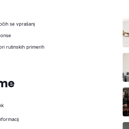
jočih se vprašanj
sponse
pri rutinskih primerih
ame
nk
nformacij