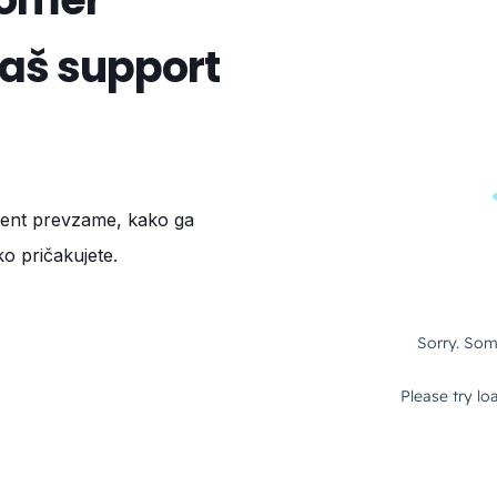
vaš support
gent prevzame, kako ga
ko pričakujete.