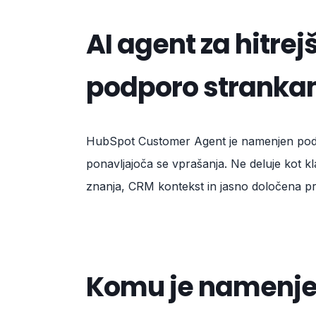
AI agent za hitre
podporo strank
HubSpot Customer Agent je namenjen podjetj
ponavljajoča se vprašanja. Ne deluje kot k
znanja, CRM kontekst in jasno določena pr
Komu je namenj