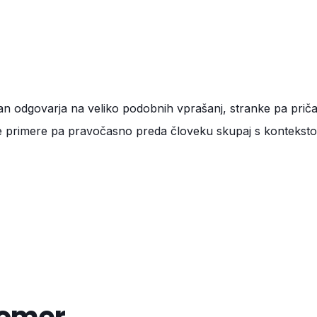
n odgovarja na veliko podobnih vprašanj, stranke pa pričaku
še primere pa pravočasno preda človeku skupaj s kontekst
stomer