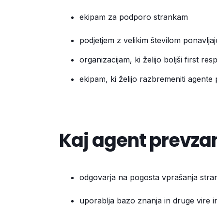
ekipam za podporo strankam
podjetjem z velikim številom ponavlja
organizacijam, ki želijo boljši first re
ekipam, ki želijo razbremeniti agente 
Kaj agent prevz
odgovarja na pogosta vprašanja stra
uporablja bazo znanja in druge vire i