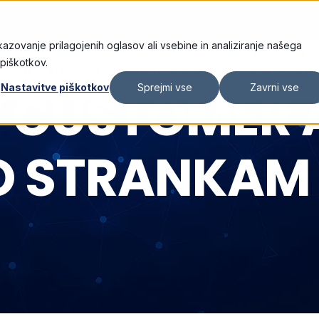
kazovanje prilagojenih oglasov ali vsebine in analiziranje našega
 piškotkov.
ANKAMI
AI AGENTI
GROWTH AS A SERVICE
VIRI
O N
 CUSTOMER 
Nastavitve piškotkov
Sprejmi vse
Zavrni vse
O STRANKAM