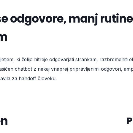
jše odgovore, manj rutine
am
em, ki želijo hitreje odgovarjati strankam, razbremeniti e
lasičen chatbot z nekaj vnaprej pripravljenimi odgovori, am
avila za handoff človeku.
en
P