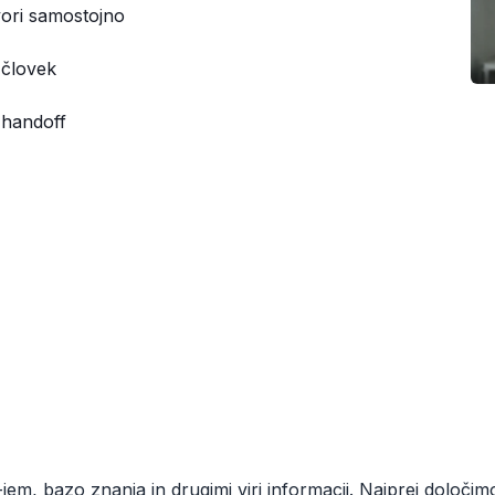
vori samostojno
 človek
 handoff
 bazo znanja in drugimi viri informacij. Najprej določim